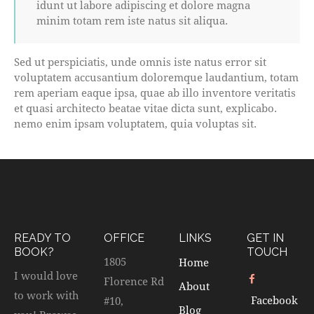
idunt ut labore adipiscing et dolore magna
minim totam rem iste natus sit aliqua.
Sed ut perspiciatis, unde omnis iste natus error sit
voluptatem accusantium doloremque laudantium, totam
rem aperiam eaque ipsa, quae ab illo inventore veritatis
et quasi architecto beatae vitae dicta sunt, explicabo.
nemo enim ipsam voluptatem, quia voluptas sit.
READY TO
OFFICE
LINKS
GET IN
BOOK?
TOUCH
1805
Home
I would love
Florence Rd
About
to work with
Facebook
#10,
Blog