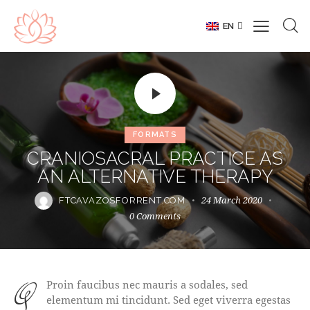
EN
FORMATS
CRANIOSACRAL PRACTICE AS
AN ALTERNATIVE THERAPY
24 March 2020
FTCAVAZOSFORRENT.COM
0
Comments
qProin faucibus nec mauris a sodales, sed
elementum mi tincidunt. Sed eget viverra egestas