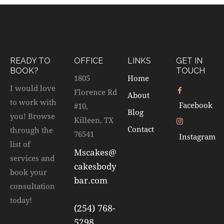
READY TO
OFFICE
LINKS
GET IN
BOOK?
TOUCH
1805
Home
I would love
Florence Rd
About
to work with
Facebook
#10,
Blog
you! Browse
Killeen, TX
Contact
through the
76541
Instagram
list of
Mscakes@
services and
cakesbody
book your
bar.com
consultation
today!
(254) 768-
5298