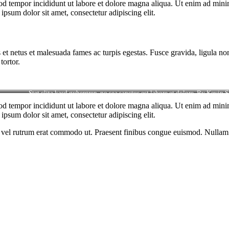
od tempor incididunt ut labore et dolore magna aliqua. Ut enim ad minim
psum dolor sit amet, consectetur adipiscing elit.
 et netus et malesuada fames ac turpis egestas. Fusce gravida, ligula non 
tortor.
Stet clita kasd gubergren, no sea sanctus est labore et dolore. By
Kevin S
od tempor incididunt ut labore et dolore magna aliqua. Ut enim ad minim
psum dolor sit amet, consectetur adipiscing elit.
sus, vel rutrum erat commodo ut. Praesent finibus congue euismod. Nullam