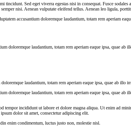
i tincidunt. Sed eget viverra egestas nisi in consequat. Fusce sodales 
emper nisi. Aenean vulputate eleifend tellus. Aenean leo ligula, porttit
voluptatem accusantium doloremque laudantium, totam rem aperiam eaque ip
tium doloremque laudantium, totam rem aperiam eaque ipsa, quae ab illo i
 doloremque laudantium, totam rem aperiam eaque ipsa, quae ab illo inven
tium doloremque laudantium, totam rem aperiam eaque ipsa, quae ab illo i
od tempor incididunt ut labore et dolore magna aliqua. Ut enim ad minim
psum dolor sit amet, consectetur adipiscing elit.
udin enim condimentum, luctus justo non, molestie nisl.