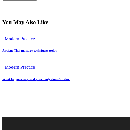
You May Also Like
Modern Practice
Ancient Thai massage techniques today
Modern Practice
What happens to you if your body doesn’t relax