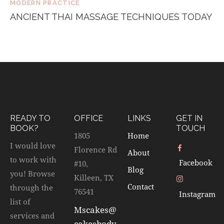
MODERN PRACTICE
ANCIENT THAI MASSAGE TECHNIQUES TODAY
READY TO
OFFICE
LINKS
GET IN
BOOK?
TOUCH
1805
Home
I would love
Florence Rd
About
to work with
Facebook
#10,
Blog
you! Browse
Killeen, TX
Contact
through the
76541
Instagram
list of
Mscakes@
services and
cakesbody