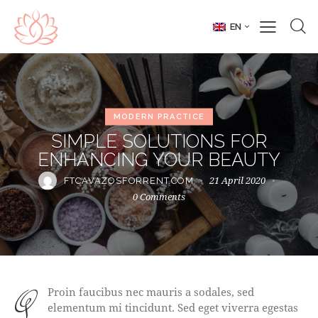
EN
MODERN PRACTICE
SIMPLE SOLUTIONS FOR
ENHANCING YOUR BEAUTY
21 April 2020
FTCAVAZOSFORRENT.COM
0
Comments
qProin faucibus nec mauris a sodales, sed
elementum mi tincidunt. Sed eget viverra egestas